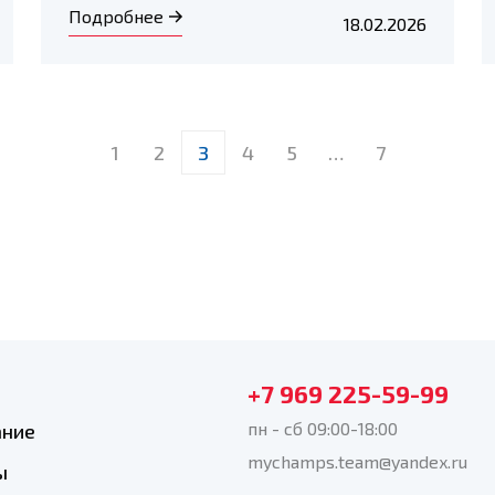
Подробнее
18.02.2026
1
2
3
4
5
…
7
+7 969 225-59-99
пн - сб 09:00-18:00
ание
mychamps.team@yandex.ru
ы