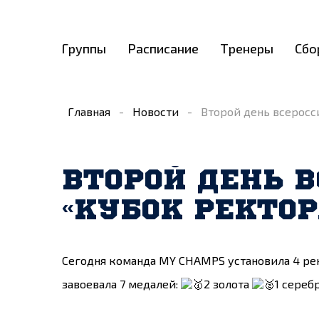
Группы
Расписание
Тренеры
Сбо
Главная
-
Новости
-
️Второй день всерос
️ВТОРОЙ ДЕНЬ
«КУБОК РЕКТО
Сегодня команда MY CHAMPS установила 4 ре
завоевала 7 медалей:
2 золота
1 сереб