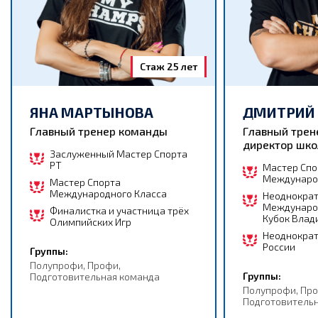
Стаж 25 лет
ЯНА МАРТЫНОВА
ДМИТРИЙ
Главный тренер команды
Главный трен
директор шк
Заслуженный Мастер Спорта
РТ
Мастер Спо
Междунаро
Мастер Спорта
Международного Класса
Неоднократ
Междунаро
Финалистка и участница трёх
Кубок Влад
Олимпийских Игр
Неоднокра
России
Группы:
Полупрофи, Профи,
Группы:
Подготовительная команда
Полупрофи, Про
Подготовитель